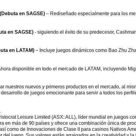
(Debuta en SAGSE)
– Rediseñado especialmente para los me
uta en SAGSE)
- siguiendo el éxito de su predecesor, Cashma
uta en LATAM)
– Incluye juegos dinámicos como Bao Zhu Zha
hora disponible en todo el mercado de LATAM, incluyendo Mig
ar nuestros nuevos y primeros productos en el mercado, al mi
sarrollo de juegos emocionante para servir a todos los perfile
.
Aristocrat Leisure Limited (ASX: ALL), líder mundial en juegos
era en más de 90 países y ofrece una combinación única de prod
III, así como de Innovaciones de Clase II para casinos Nativos 
r del juego. Sus valores están arraigados en la creatividad y la 