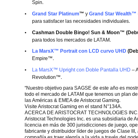
Spin.
Grand Star Platinum
™
y
Grand Star Wealth™
para satisfacer las necesidades individuales.
Cashman Double Bingo! Sun & Moon™ (Deb
para todos los mercados de LATAM.
La MarsX™ Portrait con LCD curvo UHD
(Deb
Empire™.
La MarsX™ Upright con Doble Pantalla UHD
– A
Revolution™.
“Nuestro objetivo para SAGSE de este año es mostr
todo el mercado de LATAM que tenemos un plan de de
las Américas & EMEA de Aristocrat Gaming.
Visite Aristocrat Gaming en el stand N°134A.
ACERCA DE ARISTOCRAT TECHNOLOGIES INC
Aristocrat Technologies Inc. es una subsidiaria de 
licencia en más de 300 jurisdicciones de juego, op
fabricante y distribuidor líder de juegos de Clase 
compañía es traer alegría a la vida a través del pode