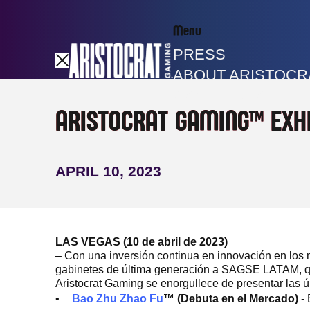
Menu
PRESS
ABOUT ARISTOCR
GAME LIBRARY
ARISTOCRAT GAMING™ EXH
APRIL 10, 2023
LAS VEGAS (10 de abril de 2023)
– Con una inversión continua en innovación en los 
gabinetes de última generación a SAGSE LATAM, que 
Aristocrat Gaming se enorgullece de presentar las
Bao Zhu Zhao Fu
™ (Debuta en el Mercado)
- 