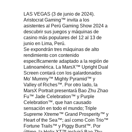
LAS VEGAS (3 de junio de 2024).
Aristocrat Gaming™ invita a los
asistentes al Perú Gaming Show 2024 a
descubrir sus juegos y máquinas de
casino más populares del 12 al 13 de
junio en Lima, Perú.
Se expondrán tres máquinas de alto
rendimiento con contenido
específicamente adaptado a la región de
Latinoamérica. La MarsX™ Upright Dual
Screen contará con los galardonados
Mo' Mummy™ Mighty Pyramid™ y
Valley of Riches™. Por otro lado, la
MarsX Portrait presentará Bao Zhu Zhao
Fu™ Jade Celebration™ y Purple
Celebration™, que han causado
sensación en todo el mundo; Triple
Supreme Xtreme™ Grand Prosperity™ y
Heart of the Sea™; así como Coin Trio™
Fortune Trails™ y Piggy Burst™. Por
último, la Helix XT™ incluirá Bao Zhu